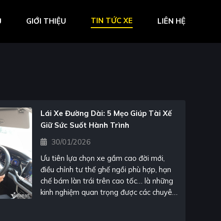
TIN TỨC XE
Ủ
GIỚI THIỆU
LIÊN HỆ
Lái Xe Đường Dài: 5 Mẹo Giúp Tài Xế
Giữ Sức Suốt Hành Trình
30/01/2026
Ưu tiên lựa chọn xe gầm cao đời mới,
điều chỉnh tư thế ghế ngồi phù hợp, hạn
chế bám làn trái trên cao tốc… là những
kinh nghiệm quan trọng được các chuyên
gia đúc kết sau nhiều chuyến lái xe
đường dài xuyên Việt.