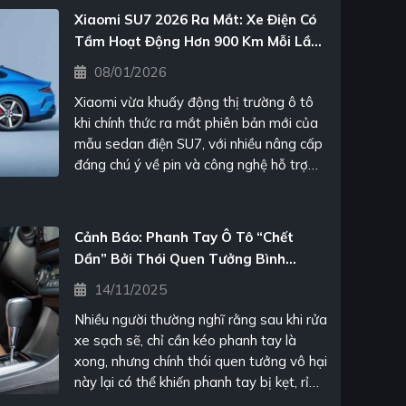
Xiaomi SU7 2026 Ra Mắt: Xe Điện Có
Tầm Hoạt Động Hơn 900 Km Mỗi Lần
Sạc
08/01/2026
Xiaomi vừa khuấy động thị trường ô tô
khi chính thức ra mắt phiên bản mới của
mẫu sedan điện SU7, với nhiều nâng cấp
đáng chú ý về pin và công nghệ hỗ trợ
lái.
Cảnh Báo: Phanh Tay Ô Tô “chết
Dần” Bởi Thói Quen Tưởng Bình
Thường
14/11/2025
Nhiều người thường nghĩ rằng sau khi rửa
xe sạch sẽ, chỉ cần kéo phanh tay là
xong, nhưng chính thói quen tưởng vô hại
này lại có thể khiến phanh tay bị kẹt, rỉ
sét và hư hỏng nghiêm trọng theo thời