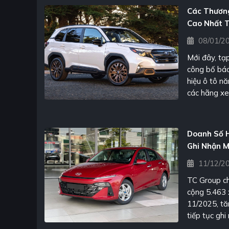
kiến ra mắt
Các Thương
Cao Nhất 
08/01/2
Mới đây, tạ
công bố báo
hiệu ô tô n
các hãng xe
tin cậy.
Doanh Số 
Ghi Nhận 
10
11/12/2
TC Group ch
cộng 5.463 
11/2025, tă
tiếp tục gh
quan.