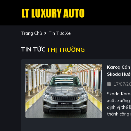
Trang Chủ
Tin Tức Xe
TIN TỨC
THỊ TRƯỜNG
Karoq Cán 
Skoda Hướ
2027
17/07/2
Skoda Karoq
xuất xưởng 
định vị thế
thành công 
cũng tạo ti
thiệu thế h