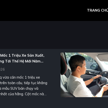
TRANG CH
Mốc 1 Triệu Xe Sản Xuất,
ng Tới Thế Hệ Mới Năm
026
 vừa cán mốc 1 triệu xe
trên toàn cầu, tiếp tục khẳng
 là mẫu SUV bán chạy và
nhất của hãng. Cột mốc này
ền đề để Skoda chuẩn bị giới
ệ Karoq hoàn toàn mới, dự