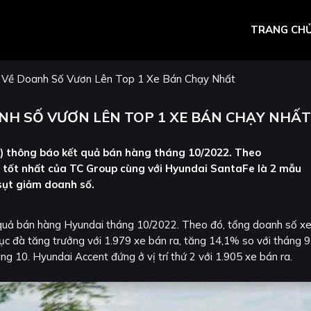
TRANG CH
c Về Doanh Số Vươn Lên Top 1 Xe Bán Chạy Nhất
NH SỐ VƯƠN LÊN TOP 1 XE BÁN CHẠY NHẤT
 thông báo kết quả bán hàng tháng 10/2022. Theo
 tốt nhất của TC Group cùng với Hyundai SantaFe là 2 mẫu
 sụt giảm doanh số.
uả bán hàng Hyundai tháng 10/2022. Theo đó, tổng doanh số x
ục đà tăng trưởng với 1.979 xe bán ra, tăng 14,1% so với tháng 9
g 10. Hyundai Accent đứng ở vị trí thứ 2 với 1.905 xe bán ra.