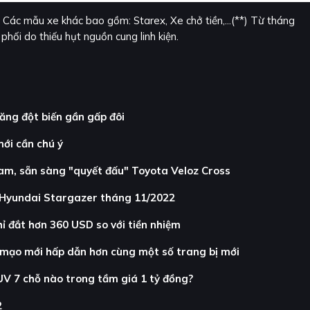
Các mẫu xe khác bao gồm: Starex, Xe chở tiền,...(**) Từ tháng
ối do thiếu hụt nguồn cung linh kiện.
ăng đột biến gần gấp đôi
mới cần chú ý
Nam, sẵn sàng "quyết đấu" Toyota Veloz Cross
e Hyundai Stargazer tháng 11/2022
hỉ đắt hơn 360 USD so với tiền nhiệm
ện mạo mới hấp dẫn hơn cùng một số trang bị mới
V 7 chỗ nào trong tầm giá 1 tỷ đồng?
2