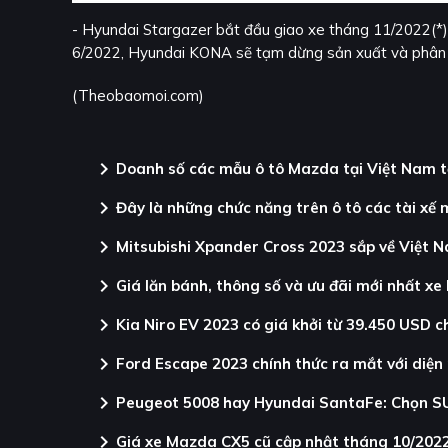
- Hyundai Stargazer bắt đầu giao xe tháng 11/2022(*) 
6/2022, Hyundai KONA sẽ tạm dừng sản xuất và phân ph
(Theobaomoi.com)
chevron_right
Doanh số các mẫu ô tô Mazda tại Việt Nam t
chevron_right
Đây là những chức năng trên ô tô các tài xế 
chevron_right
Mitsubishi Xpander Cross 2023 sắp về Việt 
chevron_right
Giá lăn bánh, thông số và ưu đãi mới nhất x
chevron_right
Kia Niro EV 2023 có giá khởi từ 39.450 USD c
chevron_right
Ford Escape 2023 chính thức ra mắt với di
chevron_right
Peugeot 5008 hay Hyundai SantaFe: Chọn SU
chevron_right
Giá xe Mazda CX5 cũ cập nhật tháng 10/202