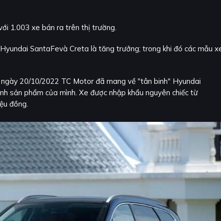
i 1.003 xe bán ra trên thị trường.
ủaHyundai SantaFevà Creta là tăng trưởng; trong khi đó các mẫu x
ào ngày 20/10/2022 TC Motor đã mang về "tân binh" Hyundai
hình sản phẩm của mình. Xe được nhập khẩu nguyên chiếc từ
iệu đồng.