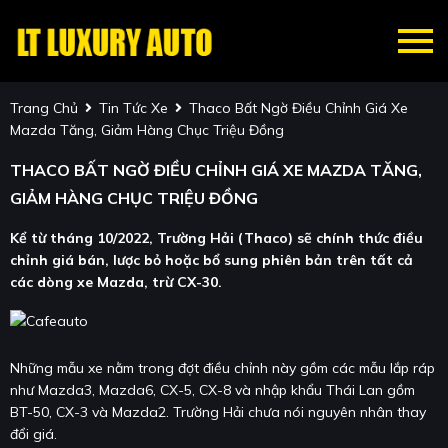
Trang Chủ
Tin Tức Xe
Thaco Bất Ngờ Điều Chỉnh Giá Xe
Mazda Tăng, Giảm Hàng Chục Triệu Đồng
THACO BẤT NGỜ ĐIỀU CHỈNH GIÁ XE MAZDA TĂNG,
GIẢM HÀNG CHỤC TRIỆU ĐỒNG
Kể từ tháng 10/2022, Trường Hải (Thaco) sẽ chính thức điều
chỉnh giá bán, lược bỏ hoặc bổ sung phiên bản trên tất cả
các dòng xe Mazda, trừ CX-30.
Những mẫu xe nằm trong đợt điều chỉnh này gồm các mẫu lắp ráp
như Mazda3, Mazda6, CX-5, CX-8 và nhập khẩu Thái Lan gồm
BT-50, CX-3 và Mazda2. Trường Hải chưa nói nguyên nhân thay
đổi giá.