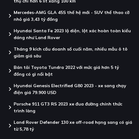
thụ chỉ hơn 6 lít xăng 100 km
Mercedes-AMG GLA 45S thế hệ mới - SUV thể thao cỡ
chevron_right
nhỏ giá 3,43 tỷ đồng
Hyundai Santa Fe 2023 lộ diện, lột xác hoàn toàn kiểu
chevron_right
dáng như Land Rover
Tháng 9 kích cầu doanh số cuối năm, nhiều mẫu ô tô
chevron_right
giảm giá sâu
Bán tải Toyota Tundra 2022 với mức giá hơn 5 tỷ
chevron_right
đồng có gì nổi bật
Hyundai Genesis Electrified G80 2023 - xe sang chạy
chevron_right
điện giá 79.900 USD
Porsche 911 GT3 RS 2023 xe đua đường chính thức
chevron_right
trình làng
Land Rover Defender 130 xe off-road hạng sang có giá
chevron_right
từ 5,78 tỷ