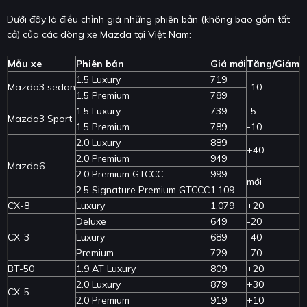
Dưới đây là điều chỉnh giá những phiên bản (không bao gồm tất
cả) của các dòng xe Mazda tại Việt Nam:
Mẫu xe
Phiên bản
Giá mới
Tăng/Giảm
1.5 Luxury
719
Mazda3 sedan
-10
1.5 Premium
789
1.5 Luxury
739
-5
Mazda3 Sport
1.5 Premium
789
-10
2.0 Luxury
889
+40
2.0 Premium
949
Mazda6
2.0 Premium GTCCC
999
mới
2.5 Signature Premium GTCCC
1.109
CX-8
Luxury
1.079
+20
Deluxe
649
-20
CX-3
Luxury
689
-40
Premium
729
-70
BT-50
1.9 AT Luxury
809
+20
2.0 Luxury
879
+30
CX-5
2.0 Premium
919
+10