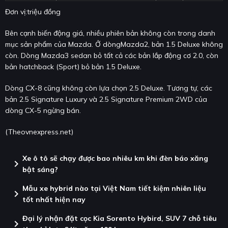
Đơn vị:triệu đồng
Bên cạnh biến động giá, nhiều phiên bản không còn trong danh
mục sản phẩm của Mazda. Ở dòngMazda2, bản 1.5 Deluxe không
còn. Dòng Mazda3 sedan bỏ tất cả các bản lắp động cơ 2.0, còn
bản hatchback (Sport) bỏ bản 1.5 Deluxe.
Dòng CX-8 cũng không còn lựa chọn 2.5 Deluxe. Tương tự, các
bản 2.5 Signature Luxury và 2.5 Signature Premium 2WD của
dòng CX-5 ngừng bán.
(Theovnexpress.net)
Xe ô tô sẽ chạy được bao nhiêu km khi đèn báo xăng
chevron_right
bật sáng?
Mẫu xe hybrid nào tại Việt Nam tiết kiệm nhiên liệu
chevron_right
tốt nhất hiện nay
Đại lý nhận đặt cọc Kia Sorento Hybird, SUV 7 chỗ tiêu
chevron_right