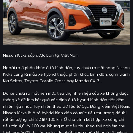
Nissan Kicks sắp được bán tại Việt Nam
Ngoài ra ở phân khúc ô tô bình dân, tuy chưa ra mắt song Nissan
Kicks cũng là mẫu xe hybrid thuộc phân khúc bình dân, cạnh tranh
Kia Seltos, Toyota Corolla Cross hay Mazda CX-3…
Do xe chưa ra mắt nên mức tiêu thụ nhiên liệu của xe không được
thống kê để làm kết quả xác định ô tô hybrid bình dân tiết kiệm
nhiên liệu nhất. Tuy nhiên theo dữ liệu từ Cục Đăng kiểm Việt Nam,
Nissan Kicks là ô tô hybrid bình dân có mức tiêu thụ trong đô thị
rất ấn tượng, chỉ 2,2 lít/ 100 km. Ở chu trình kết hợp, xe cũng chỉ
tiêu tốn 4,6 lít/ 100 km. Nhưng mức tiêu thụ theo thử nghiệm chu
trình ngoài đô thị của xe lại lớn nhất trong phân khúc ô tô hybrid