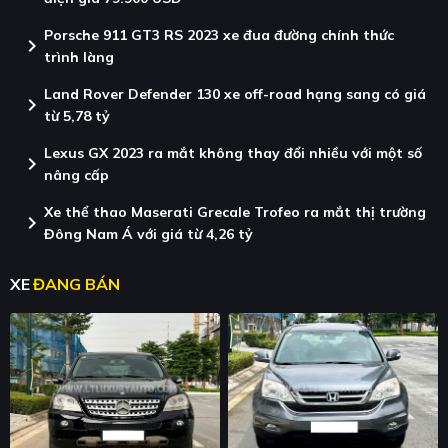
Porsche 911 GT3 RS 2023 xe đua đường chính thức
chevron_right
trình làng
Land Rover Defender 130 xe off-road hạng sang có giá
chevron_right
từ 5,78 tỷ
Lexus GX 2023 ra mắt không thay đổi nhiều với một số
chevron_right
nâng cấp
Xe thể thao Maserati Grecale Trofeo ra mắt thị trường
chevron_right
Đông Nam Á với giá từ 4,26 tỷ
XE
ĐANG BÁN