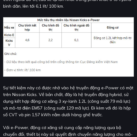
bình dân, lên tới 6,1 lít/ 100 km.
Sự tiết kiệm này có được nhờ vào hệ truyền động e-Power có mặt
trên Nissan Kicks. Về bản chất, đây là hệ truyền động hybrid, sử
dụng kết hợp động cơ xăng 3 xy-lanh 1.2L (công suất 79 mã lực)
và mô-tơ điện EM57 (công suất 129 mã lực). Đi kèm với đó là hộp
số CVT và pin 1,57 kWh nằm dưới hàng ghế trước.
Với e-Power, động cơ xăng sẽ cung cấp năng lượng qua bộ
chuyển đổi, thiết bị này sẽ quyết định chuyển năng lượng cho mô-