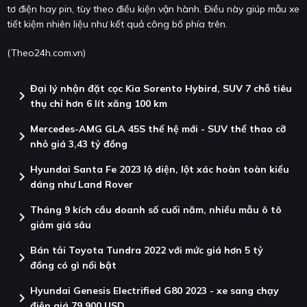
tơ điện hay pin, tùy theo điều kiện vận hành. Điều này giúp mẫu xe
tiết kiệm nhiên liệu như kết quả công bố phía trên.
(Theo24h.com.vn)
Đại lý nhận đặt cọc Kia Sorento Hybird, SUV 7 chỗ tiêu
chevron_right
thụ chỉ hơn 6 lít xăng 100 km
Mercedes-AMG GLA 45S thế hệ mới - SUV thể thao cỡ
chevron_right
nhỏ giá 3,43 tỷ đồng
Hyundai Santa Fe 2023 lộ diện, lột xác hoàn toàn kiểu
chevron_right
dáng như Land Rover
Tháng 9 kích cầu doanh số cuối năm, nhiều mẫu ô tô
chevron_right
giảm giá sâu
Bán tải Toyota Tundra 2022 với mức giá hơn 5 tỷ
chevron_right
đồng có gì nổi bật
Hyundai Genesis Electrified G80 2023 - xe sang chạy
chevron_right
điện giá 79.900 USD