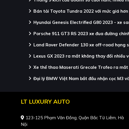
chevron_right
Bán tải Toyota Tundra 2022 với mức giá hơn 5
chevron_right
Hyundai Genesis Electrified G80 2023 - xe s
chevron_right
Porsche 911 GT3 RS 2023 xe đua đường chính
chevron_right
Land Rover Defender 130 xe off-road hạng s
chevron_right
Lexus GX 2023 ra mắt không thay đổi nhiều 
chevron_right
Xe thể thao Maserati Grecale Trofeo ra mắt 
chevron_right
Đại lý BMW Việt Nam bắt đầu nhận cọc M3 và 
LT LUXURY AUTO
123-125 Phạm Văn Đồng, Quận Bắc Từ Liêm, Hà
Nội