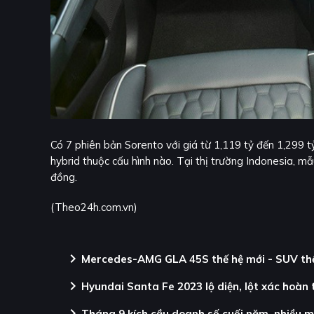
Có 7 phiên bản Sorento với giá từ 1,119 tỷ đến 1,299 t
hybrid thuộc cấu hình nào. Tại thị trường Indonesia, m
đồng.
(Theo24h.com.vn)
chevron_right
Mercedes-AMG GLA 45S thế hệ mới - SUV thể 
chevron_right
Hyundai Santa Fe 2023 lộ diện, lột xác hoàn
chevron_right
Tháng 9 kích cầu doanh số cuối năm, nhiều m