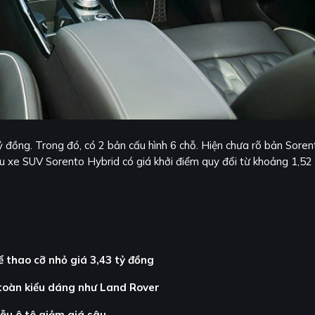
ỷ đồng. Trong đó, có 2 bản cấu hình 6 chỗ. Hiện chưa rõ bản Soren
ẫu xe SUV Sorento Hybrid có giá khởi điểm quy đổi từ khoảng 1,52
thao cỡ nhỏ giá 3,43 tỷ đồng
 toàn kiểu dáng như Land Rover
ẫu ô tô giảm giá sâu