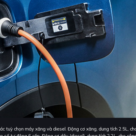
ác tuỳ chọn máy xăng và diesel. Động cơ xăng, dung tích 2.5L, ch
số tự động 6 cấp. Động cơ dầu (diesel), dung tích 2.2L, cho côn