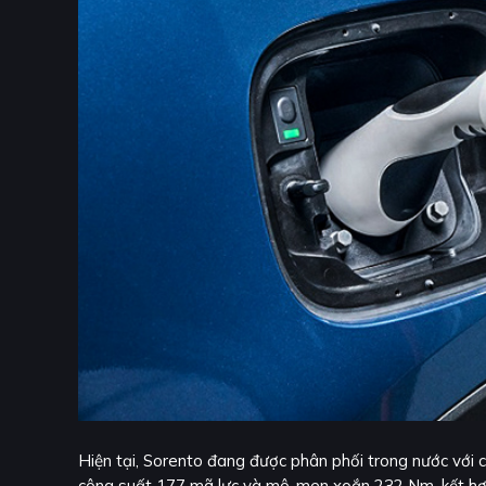
Hiện tại, Sorento đang được phân phối trong nước với c
công suất 177 mã lực và mô-men xoắn 232 Nm, kết hợp 