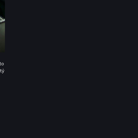
to
 tỷ