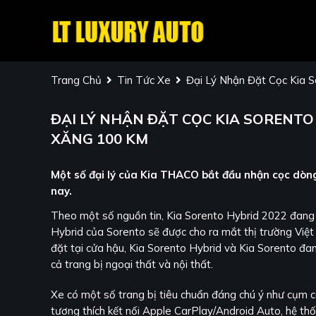
Trang Chủ
Tin Tức Xe
Đại Lý Nhận Đặt Cọc Kia S
ĐẠI LÝ NHẬN ĐẶT CỌC KIA SORENTO 
XĂNG 100 KM
Một số đại lý của Kia THACO bắt đầu nhận cọc dòng
nay.
Theo một số nguồn tin, Kia Sorento Hybrid 2022 đang đ
Hybrid của Sorento sẽ được cho ra mắt thị trường Việt 
đặt tại cửa hậu, Kia Sorento Hybrid và Kia Sorento đa
cả trang bị ngoại thất và nội thất.
Xe có một số trang bị tiêu chuẩn đáng chú ý như cụm côn
tương thích kết nối Apple CarPlay/Android Auto, hệ thố