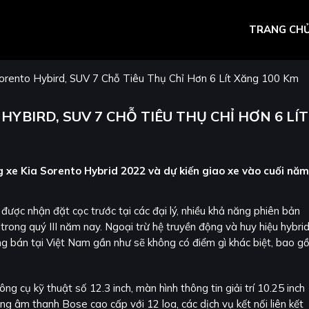
TRANG CH
orento Hybird, SUV 7 Chỗ Tiêu Thụ Chỉ Hơn 6 Lít Xăng 100 Km
HYBIRD, SUV 7 CHỖ TIÊU THỤ CHỈ HƠN 6 LÍT
 xe Kia Sorento Hybrid 2022 và dự kiến giao xe vào cuối năm
ược nhận đặt cọc trước tại các đại lý, nhiều khả năng phiên bản
trong quý III năm nay. Ngoại trừ hệ truyền động và huy hiệu hybri
ng bán tại Việt Nam gần như sẽ không có điểm gì khác biệt, bao g
g cụ kỹ thuật số 12.3 inch, màn hình thông tin giải trí 10.25 inch
ng âm thanh Bose cao cấp với 12 loa, các dịch vụ kết nối liên kết