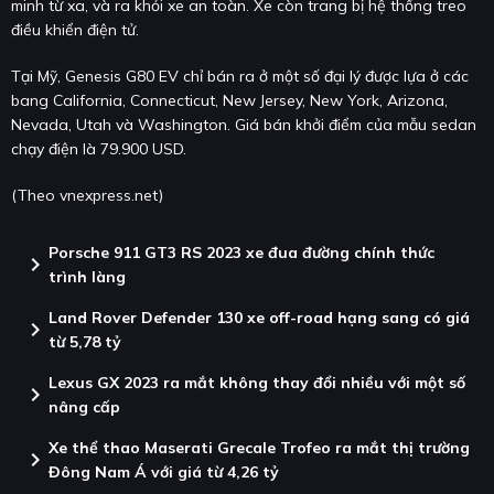
minh từ xa, và ra khỏi xe an toàn. Xe còn trang bị hệ thống treo
điều khiển điện tử.
Tại Mỹ, Genesis G80 EV chỉ bán ra ở một số đại lý được lựa ở các
bang California, Connecticut, New Jersey, New York, Arizona,
Nevada, Utah và Washington. Giá bán khởi điểm của mẫu sedan
chạy điện là 79.900 USD.
(Theo vnexpress.net)
Porsche 911 GT3 RS 2023 xe đua đường chính thức
chevron_right
trình làng
Land Rover Defender 130 xe off-road hạng sang có giá
chevron_right
từ 5,78 tỷ
Lexus GX 2023 ra mắt không thay đổi nhiều với một số
chevron_right
nâng cấp
Xe thể thao Maserati Grecale Trofeo ra mắt thị trường
chevron_right
Đông Nam Á với giá từ 4,26 tỷ