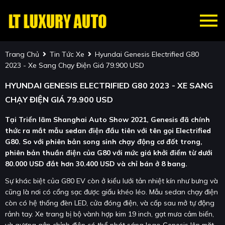
Trang Chủ
Tin Tức Xe
Hyundai Genesis Electrified G80
2023 - Xe Sang Chạy Điện Giá 79.900 USD
HYUNDAI GENESIS ELECTRIFIED G80 2023 - XE SANG
CHẠY ĐIỆN GIÁ 79.900 USD
Tại Triển lãm Shanghai Auto Show 2021, Genesis đã chính
thức ra mắt mẫu sedan điện đầu tiên với tên gọi Electrified
G80. So với phiên bản song sinh chạy động cơ đốt trong,
phiên bản thuần điện của G80 với mức giá khởi điểm từ dưới
80.000 USD đắt hơn 30.400 USD và chỉ bán ở 8 bang.
Sự khác biệt của G80 EV còn ở kiểu lưới tản nhiệt kín như bưng và
cũng là nơi có cổng sạc được giấu khéo léo. Mẫu sedan chạy điện
còn có hệ thống đèn LED, cửa đóng điện, và cốp sau mở tự động
rảnh tay. Xe trang bị bộ vành hợp kim 19 inch, gạt mưa cảm biến,