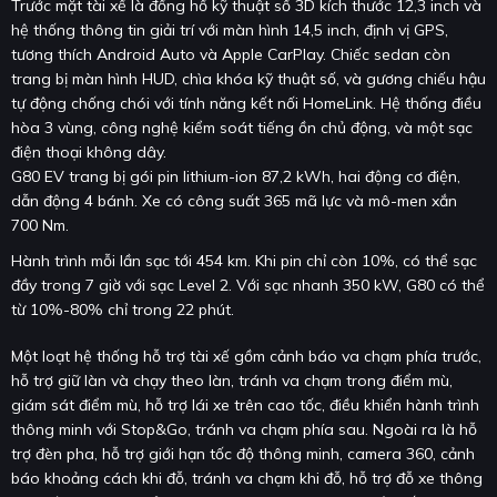
Trước mặt tài xế là đồng hồ kỹ thuật số 3D kích thước 12,3 inch và
hệ thống thông tin giải trí với màn hình 14,5 inch, định vị GPS,
tương thích Android Auto và Apple CarPlay. Chiếc sedan còn
trang bị màn hình HUD, chìa khóa kỹ thuật số, và gương chiếu hậu
tự động chống chói với tính năng kết nối HomeLink. Hệ thống điều
hòa 3 vùng, công nghệ kiểm soát tiếng ồn chủ động, và một sạc
điện thoại không dây.
G80 EV trang bị gói pin lithium-ion 87,2 kWh, hai động cơ điện,
dẫn động 4 bánh. Xe có công suất 365 mã lực và mô-men xắn
700 Nm.
Hành trình mỗi lần sạc tới 454 km. Khi pin chỉ còn 10%, có thể sạc
đầy trong 7 giờ với sạc Level 2. Với sạc nhanh 350 kW, G80 có thể
từ 10%-80% chỉ trong 22 phút.
Một loạt hệ thống hỗ trợ tài xế gồm cảnh báo va chạm phía trước,
hỗ trợ giữ làn và chạy theo làn, tránh va chạm trong điểm mù,
giám sát điểm mù, hỗ trợ lái xe trên cao tốc, điều khiển hành trình
thông minh với Stop&Go, tránh va chạm phía sau. Ngoài ra là hỗ
trợ đèn pha, hỗ trợ giới hạn tốc độ thông minh, camera 360, cảnh
báo khoảng cách khi đỗ, tránh va chạm khi đỗ, hỗ trợ đỗ xe thông