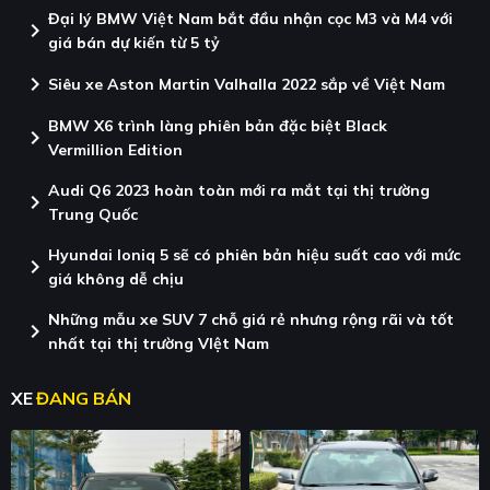
Đại lý BMW Việt Nam bắt đầu nhận cọc M3 và M4 với
chevron_right
giá bán dự kiến từ 5 tỷ
chevron_right
Siêu xe Aston Martin Valhalla 2022 sắp về Việt Nam
BMW X6 trình làng phiên bản đặc biệt Black
chevron_right
Vermillion Edition
Audi Q6 2023 hoàn toàn mới ra mắt tại thị trường
chevron_right
Trung Quốc
Hyundai Ioniq 5 sẽ có phiên bản hiệu suất cao với mức
chevron_right
giá không dễ chịu
Những mẫu xe SUV 7 chỗ giá rẻ nhưng rộng rãi và tốt
chevron_right
nhất tại thị trường VIệt Nam
XE
ĐANG BÁN