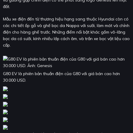
và gương gập chỉnh điện có thể phát sáng logo Genesis lên mặt
đất.
Mẫu xe điện đến từ thương hiệu hạng sang thuộc Hyundai còn có
các chi tiết ốp gỗ và ghế bọc da Nappa với sưởi, làm mát và chỉnh
điện cho hàng ghế trước. Những điểm nổi bật khác gồm vô-lăng
bọc da có sưởi, kính nhiều lớp cách âm, và trần xe bọc vật liệu cao
cấp.
G80 EV là phiên bản thuần điện của G80 với giá bán cao hơn
30.000 USD.