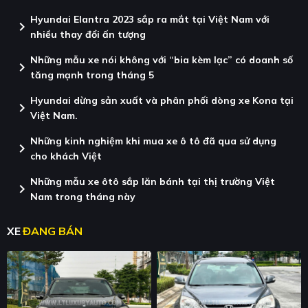
Hyundai Elantra 2023 sắp ra mắt tại Việt Nam với
chevron_right
nhiều thay đổi ấn tượng
Những mẫu xe nói không với “bia kèm lạc” có doanh số
chevron_right
tăng mạnh trong tháng 5
Hyundai dừng sản xuất và phân phối dòng xe Kona tại
chevron_right
Việt Nam.
Những kinh nghiệm khi mua xe ô tô đã qua sử dụng
chevron_right
cho khách Việt
Những mẫu xe ôtô sắp lăn bánh tại thị trường Việt
chevron_right
Nam trong tháng này
XE
ĐANG BÁN