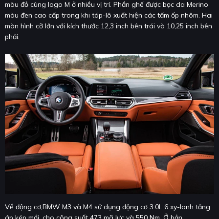
màu đỏ cùng logo M ở nhiều vị trí. Phần ghế được bọc da Merino
màu đen cao cấp trong khi táp-lô xuất hiện các tấm ốp nhôm. Hai
màn hình cỡ lớn với kích thước 12,3 inch bên trái và 10,25 inch bên
phải.
Về động cơ,BMW M3 và M4 sử dụng động cơ 3.0L 6 xy-lanh tăng
áp kép mới, cho công suất 473 mã lực và 550 Nm. Ở bản