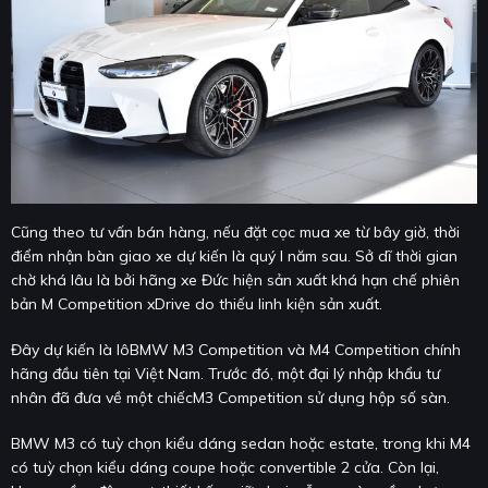
Cũng theo tư vấn bán hàng, nếu đặt cọc mua xe từ bây giờ, thời
điểm nhận bàn giao xe dự kiến là quý I năm sau. Sở dĩ thời gian
chờ khá lâu là bởi hãng xe Đức hiện sản xuất khá hạn chế phiên
bản M Competition xDrive do thiếu linh kiện sản xuất.
Đây dự kiến là lôBMW M3 Competition và M4 Competition chính
hãng đầu tiên tại Việt Nam. Trước đó, một đại lý nhập khẩu tư
nhân đã đưa về một chiếcM3 Competition sử dụng hộp số sàn.
BMW M3 có tuỳ chọn kiểu dáng sedan hoặc estate, trong khi M4
có tuỳ chọn kiểu dáng coupe hoặc convertible 2 cửa. Còn lại,