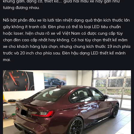
khung gầm, động cơ, thiết kế,... giữa hai mẫu xe này gần như
tương đương nhau.
Nổi bật phần đầu xe là lưới tản nhiệt dạng quả thận kích thước lớn
gây không ít tranh cãi. Đèn pha có thể là loại LED tiêu chuẩn
hoặc laser, hiện chưa rõ xe về Việt Nam có được cung cấp tùy
chọn đèn cao cấp nhất hay không. Có hai tùy chọn thiết kế mâm
xe cho khách hàng lựa chọn, nhưng chung kích thước 19 inch phía
trước và 20 inch cho phía sau. Đèn hậu dạng LED thiết kế mảnh
mai.