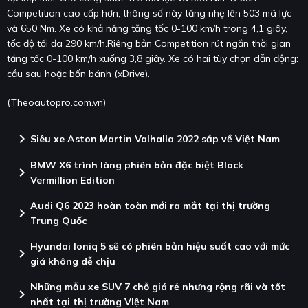
Competition cao cấp hơn, thông số này tăng nhẹ lên 503 mã lực
và 650 Nm. Xe có khả năng tăng tốc 0-100 km/h trong 4,1 giây,
tốc độ tối đa 290 km/h.Riêng bản Competition rút ngắn thời gian
tăng tốc 0-100 km/h xuống 3,8 giây. Xe có hai tùy chọn dẫn động:
cầu sau hoặc bốn bánh (xDrive).
(Theoautopro.com.vn)
chevron_right
Siêu xe Aston Martin Valhalla 2022 sắp về Việt Nam
BMW X6 trình làng phiên bản đặc biệt Black
chevron_right
Vermillion Edition
Audi Q6 2023 hoàn toàn mới ra mắt tại thị trường
chevron_right
Trung Quốc
Hyundai Ioniq 5 sẽ có phiên bản hiệu suất cao với mức
chevron_right
giá không dễ chịu
Những mẫu xe SUV 7 chỗ giá rẻ nhưng rộng rãi và tốt
chevron_right
nhất tại thị trường VIệt Nam