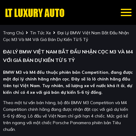
Trang Chủ
Tin Tức Xe
Đại Lý BMW Việt Nam Bắt Đầu Nhận
Cọc M3 Và M4 Với Giá Bán Dự Kiến Từ 5 Tỷ
ĐẠI LÝ BMW VIỆT NAM BẮT ĐẦU NHẬN CỌC M3 VÀ M4
VỚI GIÁ BÁN DỰ KIẾN TỪ 5 TỶ
BMW M3 và M4 đều thuộc phiên bản Competition, đang được
một đại lý chính hãng nhận cọc. Đây sẽ là lô chính hãng đầu
tiên tại Việt Nam. Tuy nhiên, số lượng xe về nước khá ít ỏi, dự
kiến chỉ có 4 xe với giá bán dự kiến 5-6 tỷ đồng.
Theo một tư vấn bán hàng, bộ đôi BMW M3 Competition và M4
Competition chính hãng đang được nhận đặt cọc với giá dự kiến
5-6 tỷ đồng. Lô đầu về Việt Nam chỉ giới hạn 4 chiếc. Mức giá kể
trên ngang với một chiếc Porsche Panamera phiên bản Tiêu
chuẩn.