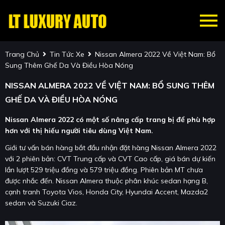
Trang Chủ
Tin Tức Xe
Nissan Almera 2022 Về Việt Nam: Bổ
Sung Thêm Ghế Da Và Điều Hòa Nóng
NISSAN ALMERA 2022 VỀ VIỆT NAM: BỔ SUNG THÊM
GHẾ DA VÀ ĐIỀU HÒA NÓNG
Nissan Almera 2022 có một số nâng cấp trang bị để phù hợp
hơn với thị hiếu người tiêu dùng Việt Nam.
Giới tư vấn bán hàng bắt đầu nhận đặt hàng Nissan Almera 2022
với 2 phiên bản: CVT Trung cấp và CVT Cao cấp, giá bán dự kiến
lần lượt 529 triệu đồng và 579 triệu đồng. Phiên bản MT chưa
được nhắc đến. Nissan Almera thuộc phân khúc sedan hạng B,
cạnh tranh Toyota Vios, Honda City, Hyundai Accent, Mazda2
sedan và Suzuki Ciaz.