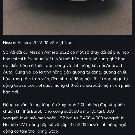
Nissan Almera 2022 đã về Việt Nam.
So với đời cũ, Nissan Almera 2022 có một số thay đổi để phù hợp
hơn với thị hiếu người Việt. Nội thất bên trong bổ sung ghế bọc
da, điều hòa có thêm dàn nóng và tính năng kết nối Android
Auto. Cùng với đó là tính năng gập gương tự động, gương chiếu
hậu trung tâm tràn viền, đèn pha tự động bật tắt. Trang bị ga tự
động Cruise Control được mong chờ vẫn chưa xuất hiện trên phiên
bản mới.
Động cơ vẫn là loại tăng áp 3 xy-lanh 1.0L nhưng đáp ứng tiêu
chuẩn khí thải Euro5, cho công suất 98,6 mã lực tại 5.000
vòng/phút và mô-men xoắn 152 Nm tại 2.400-4.000 vòng/phút.
Hai bản CVT dùng hộp số vô cấp, 3 chế độ lái và tính năng ngắt
động cơ tạm thời Idling Stop.