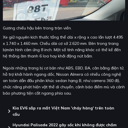
Gương chiếu hậu bên trong tràn viền.
Xe giữ nguyên kích thước tổng thể dài x rộng x cao lần lượt 4.495
x 1.740 x 1.460 mm. Chiều dài cơ sở 2.620 mm. Bên trong trang
bịmàn hình cảm ứng 8 inch. Một số tính năng khác có thể kể đến
hệ thống âm thanh 6 loa hay khởi động nút bấm.
Ngoài những trang bị cơ bản như ABS, EBD, BA, cân bằng điện tử,
hỗ trợ khởi hành ngang dốc, Nissan Almera có nhiều công nghệ
an toàn dẫn đầu phân khúc sedan hạng B, như camera 360 độ,
chức năng phát hiện vật thể di chuyển, cảnh báo điểm mù và cảnh
báo phương tiện cắt ngang phía sau.
Kia EV6 sắp ra mắt Việt Nam 'cháy hàng' trên toàn
chevron_right
cầu
Hyundai Palisade 2022 gây sốc khi không được chấm
chevron_right