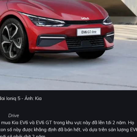
i Ioniq 5 - Ảnh: Kia
Drive
ờ mua Kia EV6 và EV6 GT trong khu vực này đã lên tới 2 năm. Họ
con số này được khẳng định đã bán hết, và dựa trên sản lượng EV
mới sẽ phải chờ 2 năm.