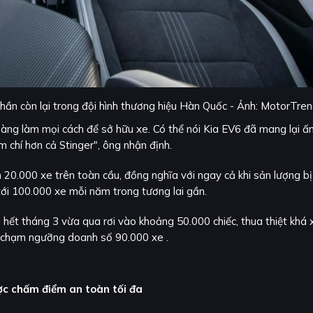
phần còn lại trong đội hình thương hiệu Hàn Quốc - Ảnh: MotorTre
sàng làm mọi cách để sở hữu xe. Có thể nói Kia EV6 đã mang lại ấ
 chí hơn cả Stinger", ông nhận định.
20.000 xe trên toàn cầu, đồng nghĩa với ngay cả khi sản lượng bị
tới 100.000 xe mỗi năm trong tương lai gần.
 hết tháng 3 vừa qua rơi vào khoảng 50.000 chiếc, thua thiệt khá 
 chạm ngưỡng doanh số 90.000 xe .
ợc chấm điểm an toàn tối đa