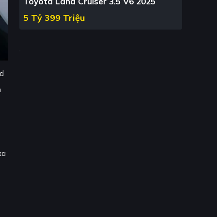
Toyota Land Cruiser 3.5 V6 2025
5 Tỷ 399 Triệu
nd
n
xa