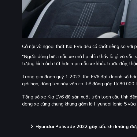
Cả nội và ngoại thất Kia EV6 đều có chất riêng so với 
"Người dùng biết mẫu xe mà họ nhìn thấy là gì và sẵn 
tượng hình ảnh tốt hơn mọi mẫu xe khác trước đây, thậm
Trong giai đoạn quý 1-2022, Kia EV6 đạt doanh số hơn 
giới hạn, dòng tên này vẫn có thể đóng góp từ 80.000 
Tổng số xe Kia EV6 đã sản xuất trên toàn cầu tính đến
dòng xe cùng chung khung gầm là Hyundai Ioniq 5 vừa
chevron_right
Hyundai Palisade 2022 gây sốc khi không đư