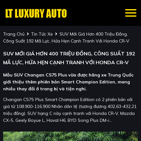
Trang Chủ
Tin Tức Xe
SUV Mới Giá Hơn 400 Triệu Đồng,
Công Suất 192 Mã Lực, Hứa Hẹn Cạnh Tranh Với Honda CR-V
SUV MỚI GIÁ HƠN 400 TRIỆU ĐỒNG, CÔNG SUẤT 192
MÃ LỰC, HỨA HẸN CẠNH TRANH VỚI HONDA CR-V
Mẫu SUV Changan CS75 Plus vừa được hãng xe Trung Quốc
giới thiệu thêm phiên bản Smart Champion Edition, mang
nhiều thay đổi ở trang bị và tiện nghi.
Changan CS75 Plus Smart Champion Edition có 2 phiên bản với
giá từ 108.900-116.900 Nhân dân tệ (tương đương 402,63-432,21
triệu đồng). SUV hạng C này cạnh tranh với Honda CR-V, Mazda
CX-5, Geely Boyue L, Haval H6, BYD Song Plus DM-i…