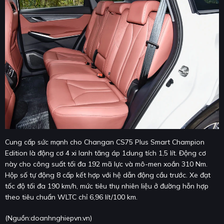
Cung cấp sức mạnh cho Changan CS75 Plus Smart Champion
Edition là động cơ 4 xi lanh tăng áp 1dung tích 1,5 lít. Động cơ
này cho công suất tối đa 192 mã lực và mô-men xoắn 310 Nm.
Hộp số tự động 8 cấp kết hợp với hệ dẫn động cầu trước. Xe đạt
tốc độ tối đa 190 km/h, mức tiêu thụ nhiên liệu ở đường hỗn hợp
theo tiêu chuẩn WLTC chỉ 6,96 lít/100 km.
(Nguồn:
doanhnghiepvn.vn
)