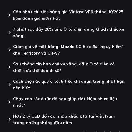
Cập nhật chi tiết bảng giá Vinfast VF6 tháng 10/2025
chevron_right
kèm đánh giá mới nhất
7 phút sạc đầy 80% pin: Ô tô điện đang thách thức xe
chevron_right
xăng!
Giảm giá về mặt bằng: Mazda CX‑5 có đủ “nguy hiểm”
chevron_right
cho Territory và CR‑V?
Sau thông tin hạn chế xe xăng, dầu: Ô tô điện có
chevron_right
chiếm ưu thế doanh số?
Cách chọn ắc quy ô tô: 5 tiêu chí quan trọng nhất bạn
chevron_right
nên biết
Chạy cao tốc ở tốc độ nào giúp tiết kiệm nhiên liệu
chevron_right
nhất?
Hơn 2 tỷ USD đổ vào nhập khẩu ôtô tại Việt Nam
chevron_right
trong những tháng đầu năm