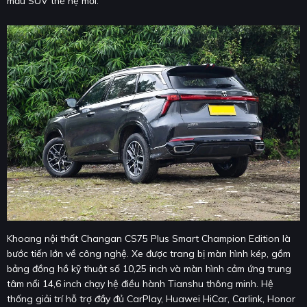
mẫu SUV thế hệ mới.
Khoang nội thất Changan CS75 Plus Smart Champion Edition là
bước tiến lớn về công nghệ. Xe được trang bị màn hình kép, gồm
bảng đồng hồ kỹ thuật số 10,25 inch và màn hình cảm ứng trung
tâm nổi 14,6 inch chạy hệ điều hành Tianshu thông minh. Hệ
thống giải trí hỗ trợ đầy đủ CarPlay, Huawei HiCar, Carlink, Honor