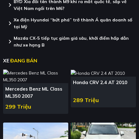
BYD Xia đổi tên thành M9 khi ra mắt quốc tế, sắp về
chevron_right
Việt Nam ngồi trên M6?
Xe điện Hyundai “bứt phá” trở thành Á quân doanh số
chevron_right
tại Mỹ
Mazda CX-5 tiếp tục giảm giá sâu, khởi điểm hấp dẫn
chevron_right
như xe hạng B
XE
ĐANG BÁN
Honda CRV 2.4 AT 2010
Mercedes Benz ML Class
ML350 2007
289 Triệu
299 Triệu