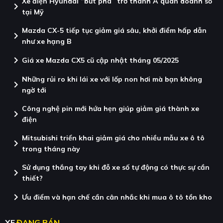
Xe điện Hyundai “bứt phá” trở thành Á quân doanh số
chevron_right
tại Mỹ
Mazda CX-5 tiếp tục giảm giá sâu, khởi điểm hấp dẫn
chevron_right
như xe hạng B
chevron_right
Giá xe Mazda CX5 cũ cập nhật tháng 05/2025
Những rủi ro khi lái xe với lốp non hơi mà bạn không
chevron_right
ngờ tới
Công nghệ pin mới hứa hẹn giúp giảm giá thành xe
chevron_right
điện
Mitsubishi triển khai giảm giá cho nhiều mẫu xe ô tô
chevron_right
trong tháng này
Sử dụng thắng tay khi đỗ xe số tự động có thực sự cần
chevron_right
thiết?
chevron_right
Ưu điểm và hạn chế cần cân nhắc khi mua ô tô tồn kho
XE
ĐANG BÁN