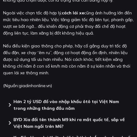
không quá chậm được coi là trạng thái cân bằng hợp lý.
Ngoài việc chọn tốc độ hợp lý,
cách lái xe
cũng ảnh hưởng lớn đến
mức tiêu hao nhiên liệu. Việc tăng giảm tốc độ liên tục, phanh gấp,
vượt xe bất ngờ… đều khiến động cơ phải thay đổi chế độ hoạt
động liên tục, làm xăng bị đốt không hiệu quả.
Nếu điều kiện giao thông cho phép, hãy cố gắng duy trì tốc độ
đều đặn, xe chạy “êm ru”, động cơ hoạt động ổn định, nhiên liệu
được sử dụng tối ưu hơn nhiều. Nói cách khác, tiết kiệm xăng
không chỉ nằm ở con số km/h mà còn nằm ở sự kiên nhẫn và thói
quen lái xe thông minh.
(Nguồn:
giadinhonline.vn
)
Hơn 2 tỷ USD đổ vào nhập khẩu ôtô tại Việt Nam
chevron_right
trong những tháng đầu năm
BYD Xia đổi tên thành M9 khi ra mắt quốc tế, sắp về
chevron_right
Việt Nam ngồi trên M6?