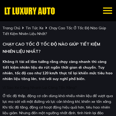
Trang Chủ
Tin Tức Xe
Chạy Cao Tốc Ở Tốc Độ Nào Giúp
Tiết Kiệm Nhiên Liệu Nhất?
CHẠY CAO TỐC Ở TỐC ĐỘ NÀO GIÚP TIẾT KIỆM
NHIÊN LIỆU NHẤT?
Không ít tài xế lầm tưởng rằng chạy càng nhanh thì càng
tiết kiệm nhiên liệu do rút ngắn thời gian di chuyển. Tuy
nhiên, tốc độ cao như 120 km/h thực tế lại khiến mức tiêu hao
nhiên liệu tăng lên, trái với suy nghĩ phổ biến.
Vì Sao Xe Càng Nhanh Lại Càng Tốn Xăng?
Ở tốc độ thấp, động cơ cần dùng khá nhiều nhiên liệu để vượt qua
lực ma sát với mặt đường và lực cản không khí, khiến xe tốn xăng.
Khi tốc độ tăng, động cơ hoạt động hiệu quả hơn, tiêu hao nhiên
liệu giảm. Nhưng đến một ngưỡng nhất định, tình hình lại đảo