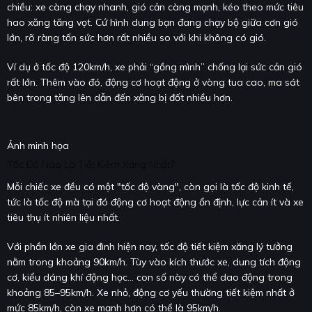
chiều: xe càng chạy nhanh, gió cản càng mạnh, kéo theo mức tiêu
hao xăng tăng vọt. Cứ hình dung bạn đang chạy bộ giữa cơn gió
lớn, rõ ràng tốn sức hơn rất nhiều so với khi không có gió.
Ví dụ ở tốc độ 120km/h, xe phải “gồng mình” chống lại sức cản gió
rất lớn. Thêm vào đó, động cơ hoạt động ở vòng tua cao, ma sát
bên trong tăng lên dẫn đến xăng bị đốt nhiều hơn.
Ảnh minh họa
Tốc Độ Nào Là Tiết Kiệm Xăng Nhất?
Mỗi chiếc xe đều có một "tốc độ vàng", còn gọi là tốc độ kinh tế,
tức là tốc độ mà tại đó động cơ hoạt động ổn định, lực cản ít và xe
tiêu thụ ít nhiên liệu nhất.
Với phần lớn xe gia đình hiện nay, tốc độ tiết kiệm xăng lý tưởng
nằm trong khoảng 90km/h. Tùy vào kích thước xe, dung tích động
cơ, kiểu dáng khí động học… con số này có thể dao động trong
khoảng 85–95km/h. Xe nhỏ, động cơ yếu thường tiết kiệm nhất ở
mức 85km/h, còn xe mạnh hơn có thể là 95km/h.