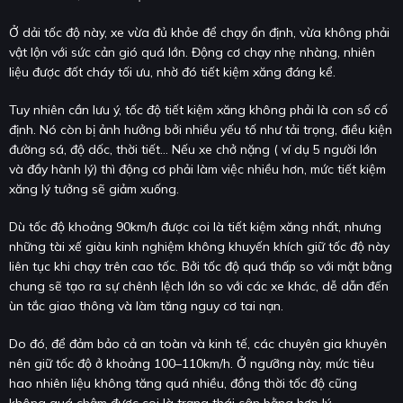
Ở dải tốc độ này, xe vừa đủ khỏe để chạy ổn định, vừa không phải
vật lộn với sức cản gió quá lớn. Động cơ chạy nhẹ nhàng, nhiên
liệu được đốt cháy tối ưu, nhờ đó tiết kiệm xăng đáng kể.
Tuy nhiên cần lưu ý, tốc độ tiết kiệm xăng không phải là con số cố
định. Nó còn bị ảnh hưởng bởi nhiều yếu tố như tải trọng, điều kiện
đường sá, độ dốc, thời tiết… Nếu xe chở nặng ( ví dụ 5 người lớn
và đầy hành lý) thì động cơ phải làm việc nhiều hơn, mức tiết kiệm
xăng lý tưởng sẽ giảm xuống.
Dù tốc độ khoảng 90km/h được coi là tiết kiệm xăng nhất, nhưng
những tài xế giàu kinh nghiệm không khuyến khích giữ tốc độ này
liên tục khi chạy trên cao tốc. Bởi tốc độ quá thấp so với mặt bằng
chung sẽ tạo ra sự chênh lệch lớn so với các xe khác, dễ dẫn đến
ùn tắc giao thông và làm tăng nguy cơ tai nạn.
Do đó, để đảm bảo cả an toàn và kinh tế, các chuyên gia khuyên
nên giữ tốc độ ở khoảng 100–110km/h. Ở ngưỡng này, mức tiêu
hao nhiên liệu không tăng quá nhiều, đồng thời tốc độ cũng