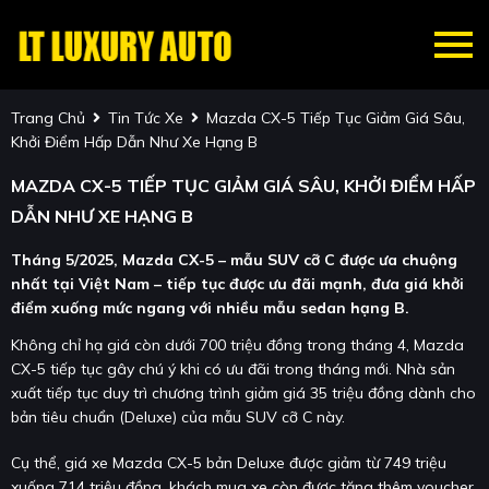
Trang Chủ
Tin Tức Xe
Mazda CX-5 Tiếp Tục Giảm Giá Sâu,
Khởi Điểm Hấp Dẫn Như Xe Hạng B
MAZDA CX-5 TIẾP TỤC GIẢM GIÁ SÂU, KHỞI ĐIỂM HẤP
DẪN NHƯ XE HẠNG B
Tháng 5/2025, Mazda CX-5 – mẫu SUV cỡ C được ưa chuộng
nhất tại Việt Nam – tiếp tục được ưu đãi mạnh, đưa giá khởi
điểm xuống mức ngang với nhiều mẫu sedan hạng B.
Không chỉ hạ giá còn dưới 700 triệu đồng trong tháng 4, Mazda
CX-5 tiếp tục gây chú ý khi có ưu đãi trong tháng mới. Nhà sản
xuất tiếp tục duy trì chương trình giảm giá 35 triệu đồng dành cho
bản tiêu chuẩn (Deluxe) của mẫu SUV cỡ C này.
Cụ thể, giá xe Mazda CX-5 bản Deluxe được giảm từ 749 triệu
xuống 714 triệu đồng, khách mua xe còn được tặng thêm voucher