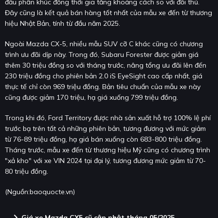
đầu phân khúc đồng thời gia tăng khoảng cách so với đối thủ.
Đây cũng là kết quả bán hàng tốt nhất của mẫu xe đến từ thương
hiệu Nhật Bản, tính từ đầu năm 2025.
Ngoài Mazda CX-5, nhiều mẫu SUV cỡ C khác cũng có chương
trình ưu đãi dịp này. Trong đó, Subaru Forester được giảm giá
thêm 30 triệu đồng so với tháng trước, nâng tổng ưu đãi lên đến
230 triệu đồng cho phiên bản 2.0 iS EyeSight cao cấp nhất, giá
thực tế chỉ còn 969 triệu đồng. Bản tiêu chuẩn của mẫu xe này
cũng được giảm 170 triệu, hạ giá xuống 799 triệu đồng.
Trong khi đó, Ford Territory được nhà sản xuất hỗ trợ 100% lệ phí
trước bạ trên tất cả những phiên bản, tương đương với mức giảm
từ 76-89 triệu đồng, hạ giá bán xuống còn 683-800 triệu đồng.
Tháng trước, mẫu xe đến từ thương hiệu Mỹ cũng có chương trình
"xả kho" với xe VIN 2024 tại đại lý, tương đương mức giảm từ 70-
80 triệu đồng.
(Nguồn:
baoquocte.vn
)
chevron_right
Giá xe Mazda CX5 cũ cập nhật tháng 05/2025