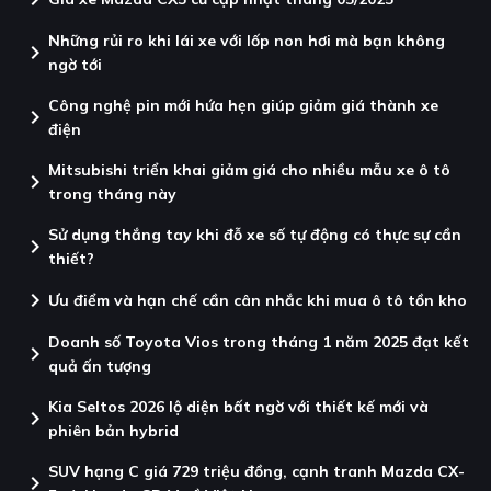
Những rủi ro khi lái xe với lốp non hơi mà bạn không
chevron_right
ngờ tới
Công nghệ pin mới hứa hẹn giúp giảm giá thành xe
chevron_right
điện
Mitsubishi triển khai giảm giá cho nhiều mẫu xe ô tô
chevron_right
trong tháng này
Sử dụng thắng tay khi đỗ xe số tự động có thực sự cần
chevron_right
thiết?
chevron_right
Ưu điểm và hạn chế cần cân nhắc khi mua ô tô tồn kho
Doanh số Toyota Vios trong tháng 1 năm 2025 đạt kết
chevron_right
quả ấn tượng
Kia Seltos 2026 lộ diện bất ngờ với thiết kế mới và
chevron_right
phiên bản hybrid
SUV hạng C giá 729 triệu đồng, cạnh tranh Mazda CX-
chevron_right