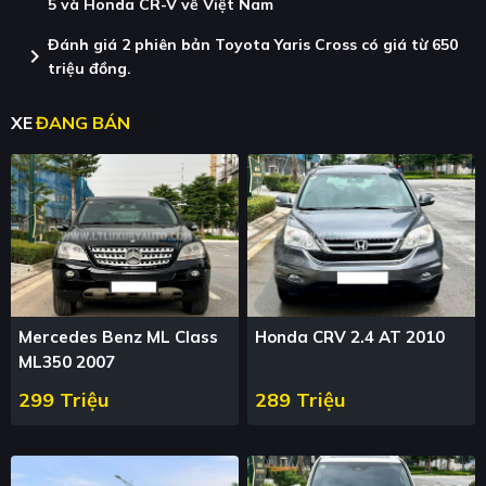
5 và Honda CR-V về Việt Nam
Đánh giá 2 phiên bản Toyota Yaris Cross có giá từ 650
chevron_right
triệu đồng.
XE
ĐANG BÁN
Mercedes Benz ML Class
Honda CRV 2.4 AT 2010
ML350 2007
299 Triệu
289 Triệu