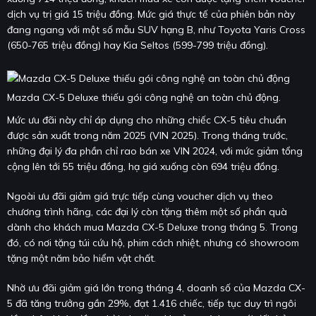
dịch vụ trị giá 15 triệu đồng. Mức giá thực tế của phiên bản này
đang ngang với một số mẫu SUV hạng B, như Toyota Yaris Cross
(650-765 triệu đồng) hay Kia Seltos (599-799 triệu đồng).
Mazda CX-5 Deluxe thiếu gói công nghệ an toàn chủ động.
Mức ưu đãi này chỉ áp dụng cho những chiếc CX-5 tiêu chuẩn
được sản xuất trong năm 2025 (VIN 2025). Trong tháng trước,
những đại lý đa phần chỉ rao bán xe VIN 2024, với mức giảm tổng
cộng lên tới 55 triệu đồng, hạ giá xuống còn 694 triệu đồng.
Ngoài ưu đãi giảm giá trực tiếp cùng voucher dịch vụ theo
chương trình hãng, các đại lý còn tặng thêm một số phần quà
dành cho khách mua Mazda CX-5 Deluxe trong tháng 5. Trong
đó, có nơi tặng túi cứu hộ, phim cách nhiệt, nhưng có showroom
tặng một năm bảo hiểm vật chất.
Nhờ ưu đãi giảm giá lớn trong tháng 4, doanh số của Mazda CX-
5 đã tăng trưởng gần 29%, đạt 1.416 chiếc, tiếp tục duy trì ngôi