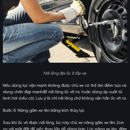
Nới lỏng đai ốc ở lốp xe
Nếu dùng lực vặn mạnh không được chủ xe có thể tìm điểm tựa và
dùng chân đạp mạnhđể nới lỏng ốc vít ra, hoặc dùng áp suất từ
bình hơi (nếu có). Lưu ý là chỉ nới lỏng chứ không vặn hẳn ốc vít ra.
Bước 6: Nâng gầm xe lên bằng kích thủy lực
Sau khi ốc vít được nới lỏng, lúc này chủ xe nâng gầm xe lên 2cm
so với mặt đất để việc thay lốp dễ dàng hơn. Lúc nâng xe lên, đảm