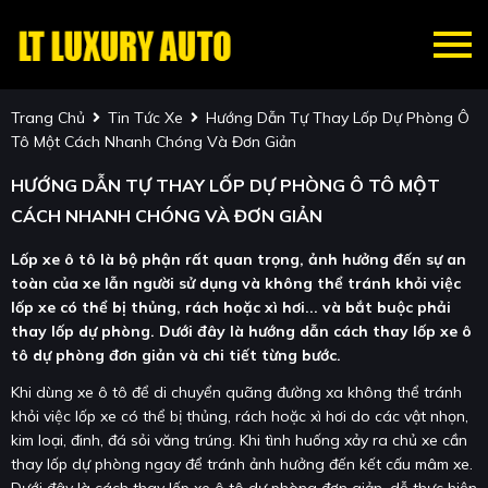
Trang Chủ
Tin Tức Xe
Hướng Dẫn Tự Thay Lốp Dự Phòng Ô
Tô Một Cách Nhanh Chóng Và Đơn Giản
HƯỚNG DẪN TỰ THAY LỐP DỰ PHÒNG Ô TÔ MỘT
CÁCH NHANH CHÓNG VÀ ĐƠN GIẢN
Lốp xe ô tô là bộ phận rất quan trọng, ảnh hưởng đến sự an
toàn của xe lẫn người sử dụng và không thể tránh khỏi việc
lốp xe có thể bị thủng, rách hoặc xì hơi... và bắt buộc phải
thay lốp dự phòng. Dưới đây là hướng dẫn cách thay lốp xe ô
tô dự phòng đơn giản và chi tiết từng bước.
Khi dùng xe ô tô để di chuyển quãng đường xa không thể tránh
khỏi việc lốp xe có thể bị thủng, rách hoặc xì hơi do các vật nhọn,
kim loại, đinh, đá sỏi văng trúng. Khi tình huống xảy ra chủ xe cần
thay lốp dự phòng ngay để tránh ảnh hưởng đến kết cấu mâm xe.