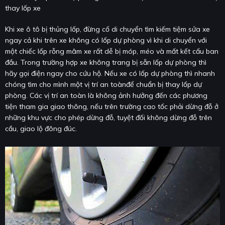
thay lốp xe
Khi xe ô tô bị thủng lốp, đừng cố di chuyển tìm kiếm tiệm sửa xe
ngay cả khi trên xe không có lốp dự phòng vì khi di chuyển với
một chiếc lốp rỗng mâm xe rất dễ bị móp, méo và mất kết cấu ban
đầu. Trong trường hợp xe không trang bị sẵn lốp dự phòng thì
hãy gọi điện ngay cho cứu hộ. Nếu xe có lốp dự phòng thì nhanh
chóng tìm cho mình một vị trí an toànđể chuẩn bị thay lốp dự
phòng. Các vị trí an toàn là không ảnh hưởng đến các phương
tiện tham gia giao thông, nếu trên trường cao tốc phải dừng đỗ ở
những khu vực cho phép dừng đỗ, tuyệt đối không dừng đỗ trên
cầu, giao lộ đông đúc.