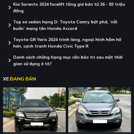
Kia Sorento 2024 facelift tăng giá bán từ 26 - 83 triệu
chevron_right
đồng
Top xe sedan hạng D: Toyota Camry bứt phá, ‘nỗi
chevron_right
buồn’ mang tên Honda Accord
Toyota GR Yaris 2024 trình làng, ngoại hình hầm hố
chevron_right
hơn, cạnh tranh Honda Civic Type R
Danh sách những hạng mục cần bảo trì sau một thời
chevron_right
gian sử dụng ô tô?
XE
ĐANG BÁN