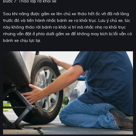
Bước 7: Tháo lốp ra khỏi xe
Sau khi nâng được gầm xe lên chủ xe tháo hết ốc vít đã nới lỏng
trước đó và tiến hành nhấc bánh xe ra khỏi trục. Lưu ý chủ xe, lúc
này không tháo rời bánh ra khỏi vị trí mà nhấc nhẹ ra khỏi trục
nhưng vẫn đặt ở phía dưới gầm xe để không may kích bị lỗi vẫn có
bánh xe chịu lực lại.