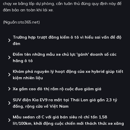
chạy xe bằng lốp dự phòng, cần tuân thủ đúng quy định này để
đảm bảo an toàn khi lái xe.
(Nguồn:
oto365.net
)
Trường hợp trượt đăng kiểm ô tô vì hiểu sai vấn đề độ
chevron_right
đèn
Điểm tên những mẫu xe chủ lực 'gánh' doanh số các
chevron_right
hãng ô tô
Khám phá nguyên lý hoạt động của xe hybrid giúp tiết
chevron_right
kiệm nhiên liệu
chevron_right
Xe gầm cao đô thị rầm rộ cuộc đua giảm giá
SUV điện Kia EV9 ra mắt tại Thái Lan giá gần 2,3 tỷ
chevron_right
đồng, rộng cửa về Việt Nam
Mẫu sedan cỡ C với giá bán siêu rẻ chỉ tốn 1,58
chevron_right
lít/100km, khởi động cuộc chiến mới thách thức xe xăng