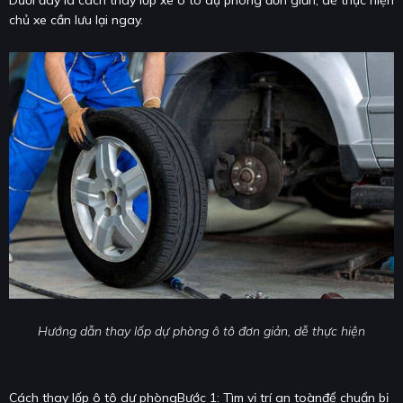
Dưới đây là cách thay lốp xe ô tô dự phòng đơn giản, dễ thực hiện
chủ xe cần lưu lại ngay.
Hướng dẫn thay lốp dự phòng ô tô đơn giản, dễ thực hiện
Cách thay lốp ô tô dự phòngBước 1: Tìm vị trí an toànđể chuẩn bị