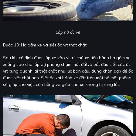
Lắp hờ ốc vít
Bước 10: Hạ gầm xe và siết ốc vít thật chặt
Sau khi cố định được lốp xe vào vị trí, chủ xe tiến hành hạ gầm xe
xuống sao cho lốp dự phòng chạm mặt đấtvà bắt đầu siết các ốc
vít xung quanh lại thật chặt như lúc ban đầu, dùng chân đạp để ốc
được siết chặt hơn. Siết ốc khi bánh xe đặt trên một bề mặt phẳng
sẽ giúp cho việc cân bằng và giúp cho xe không bị rung lắc.