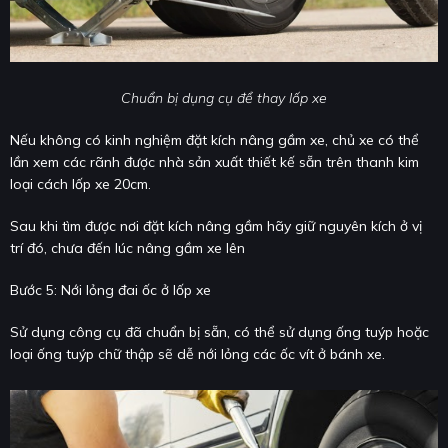
Chuẩn bị dụng cụ để thay lốp xe
Nếu không có kinh nghiệm đặt kích nâng gầm xe, chủ xe có thể
lần xem các rãnh được nhà sản xuất thiết kế sẵn trên thanh kim
loại cách lốp xe 20cm.
Sau khi tìm được nơi đặt kích nâng gầm hãy giữ nguyên kích ở vị
trí đó, chưa đến lúc nâng gầm xe lên
Bước 5: Nới lỏng đai ốc ở lốp xe
Sử dụng công cụ đã chuẩn bị sẵn, có thể sử dụng ống tuýp hoặc
loại ống tuýp chữ thập sẽ dễ nới lỏng các ốc vít ở bánh xe.