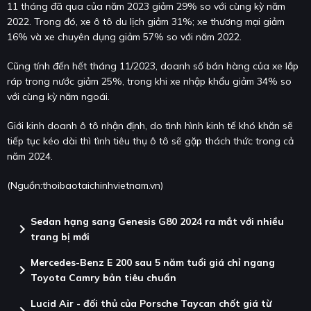
11 tháng đã qua của năm 2023 giảm 29% so với cùng kỳ năm
2022. Trong đó, xe ô tô du lịch giảm 31%; xe thương mại giảm
16% và xe chuyên dụng giảm 57% so với năm 2022.
Cũng tính đến hết tháng 11/2023, doanh số bán hàng của xe lắp
ráp trong nước giảm 25%, trong khi xe nhập khẩu giảm 34% so
với cùng kỳ năm ngoái.
Giới kinh doanh ô tô nhận định, do tình hình kinh tế khó khăn sẽ
tiếp tục kéo dài thì tình tiêu thụ ô tô sẽ gặp thách thức trong cả
năm 2024.
(Nguồn:
thoibaotaichinhvietnam.vn
)
Sedan hạng sang Genesis G80 2024 ra mắt với nhiều
chevron_right
trang bị mới
Mercedes-Benz E 200 sau 5 năm tuổi giá chỉ ngang
chevron_right
Toyota Camry bản tiêu chuẩn
Lucid Air - đối thủ của Porsche Taycan chốt giá từ
chevron_right