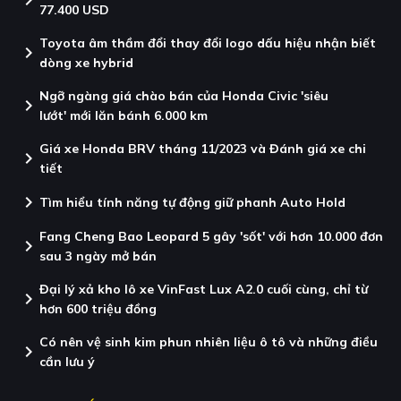
77.400 USD
Toyota âm thầm đổi thay đổi logo dấu hiệu nhận biết
chevron_right
dòng xe hybrid
Ngỡ ngàng giá chào bán của Honda Civic 'siêu
chevron_right
lướt' mới lăn bánh 6.000 km
Giá xe Honda BRV tháng 11/2023 và Đánh giá xe chi
chevron_right
tiết
chevron_right
Tìm hiểu tính năng tự động giữ phanh Auto Hold
Fang Cheng Bao Leopard 5 gây 'sốt' với hơn 10.000 đơn
chevron_right
sau 3 ngày mở bán
Đại lý xả kho lô xe VinFast Lux A2.0 cuối cùng, chỉ từ
chevron_right
hơn 600 triệu đồng
Có nên vệ sinh kim phun nhiên liệu ô tô và những điều
chevron_right
cần lưu ý