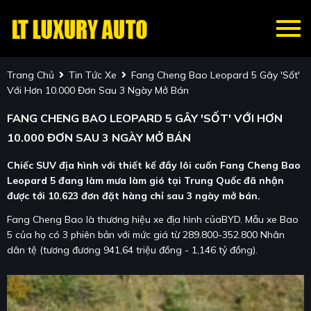
Trang Chủ
Tin Tức Xe
Fang Cheng Bao Leopard 5 Gây 'sốt'
Với Hơn 10.000 Đơn Sau 3 Ngày Mở Bán
FANG CHENG BAO LEOPARD 5 GÂY 'SỐT' VỚI HƠN
10.000 ĐƠN SAU 3 NGÀY MỞ BÁN
Chiếc SUV địa hình với thiết kế đầy lôi cuốn Fang Cheng Bao
Leopard 5 đang làm mưa làm gió tại Trung Quốc đã nhận
được tới 10.623 đơn đặt hàng chỉ sau 3 ngày mở bán.
Fang Cheng Bao là thương hiệu xe địa hình củaBYD. Mẫu xe Bao
5 của họ có 3 phiên bản với mức giá từ 289.800-352.800 Nhân
dân tệ (tương đương 941,64 triệu đồng - 1,146 tỷ đồng).