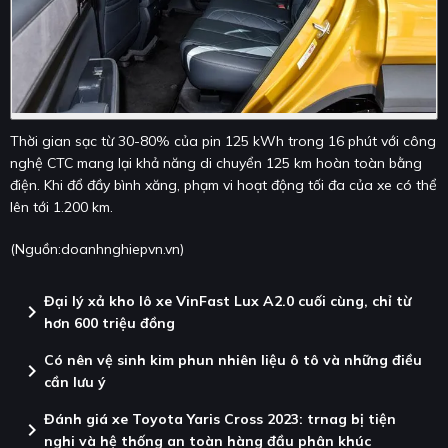
Thời gian sạc từ 30-80% của pin 125 kWh trong 16 phút với công
nghệ CTC mang lại khả năng di chuyển 125 km hoàn toàn bằng
điện. Khi đổ đầy bình xăng, phạm vi hoạt động tối đa của xe có thể
lên tới 1.200 km.
(Nguồn:
doanhnghiepvn.vn
)
Đại lý xả kho lô xe VinFast Lux A2.0 cuối cùng, chỉ từ
chevron_right
hơn 600 triệu đồng
Có nên vệ sinh kim phun nhiên liệu ô tô và những điều
chevron_right
cần lưu ý
Đánh giá xe Toyota Yaris Cross 2023: trnag bị tiện
chevron_right
nghi và hệ thống an toàn hàng đầu phân khúc