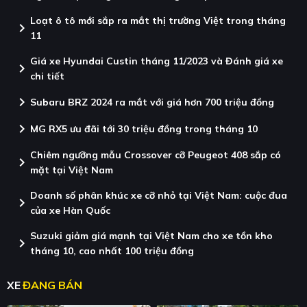
Loạt ô tô mới sắp ra mắt thị trường Việt trong tháng
chevron_right
11
Giá xe Hyundai Custin tháng 11/2023 và Đánh giá xe
chevron_right
chi tiết
chevron_right
Subaru BRZ 2024 ra mắt với giá hơn 700 triệu đồng
chevron_right
MG RX5 ưu đãi tới 30 triệu đồng trong tháng 10
Chiêm ngưỡng mẫu Crossover cỡ Peugeot 408 sắp có
chevron_right
mặt tại Việt Nam
Doanh số phân khúc xe cỡ nhỏ tại Việt Nam: cuộc đua
chevron_right
của xe Hàn Quốc
Suzuki giảm giá mạnh tại Việt Nam cho xe tồn kho
chevron_right
tháng 10, cao nhất 100 triệu đồng
XE
ĐANG BÁN