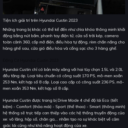
Tiện ích giải trí trên Hyundai Custin 2023
Những trang bị khác có thể kể đến như chìa khóa thông minh khởi
động bằng nút bấm, phanh tay điện tử, cửa sổ trời kép, camera
toàn cảnh 360, cốp mở điện, điều hòa tự động, rèm chắn nắng cho
hàng ghế sau, cửa gió điều hòa và cổng sạc cho 3 hàng ghế.
Động Cơ Hyundai Custin 2023
Hyundai Custin chỉ có bản máy xăng với hai tùy chọn 1.5L và 2.0L
đều tăng áp. Loại tiêu chuẩn có công suất 170 PS, mô-men xoắn
253 Nm, kết hợp số 8 cấp. Loại cao cấp có công suất 236 PS, mô-
men xoắn 353 Nm, kết hợp số 8 cấp.
Hyundai Custin được trang bị Drive Mode 4 chế độ lái Eco (tiết
kiệm) - Comfort (thỏa mái) - Sport (thể thao) - Smart (thông minh)
hệ thống sẽ trực tiếp can thiệp vào các hệ thống truyền động của
xe: vô lăng, hộp số, chân ga,… nhằm tạo ra sự khác biệt về cảm
giác lái cũng như khả năng hoạt động của xe.