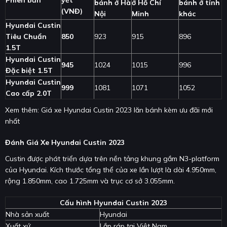
bánh ở Hà
ở Hồ Chí
bánh ở tỉnh
(VNĐ)
Nội
Minh
khác
Hyundai Custin
Tiêu Chuẩn
850
923
915
896
1.5T
Hyundai Custin
945
1024
1015
996
Đặc biệt 1.5T
Hyundai Custin
999
1081
1071
1052
Cao cấp 2.0T
Xem thêm: Giá xe Hyundai Custin 2023 lăn bánh kèm ưu đãi mới
nhất
Đánh Giá Xe Hyundai Custin 2023
Custin được phát triển dựa trên nền tảng khung gầm N3-platform
của Hyundai. Kích thước tổng thể của xe lần lượt là dài 4.950mm,
rộng 1.850mm, cao 1.725mm và trục cơ sở 3.055mm.
Cấu hình Hyundai Custin 2023
Nhà sản xuất
Hyundai
Xuất xứ
Lắp ráp tại Việt Nam