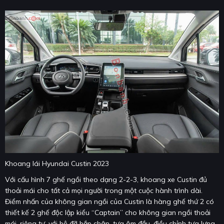
Khoang lái Hyundai Custin 2023
Với cấu hình 7 ghế ngồi theo dạng 2-2-3, khoang xe Custin đủ
thoải mái cho tất cả mọi người trong một cuộc hành trình dài.
Điểm nhấn của không gian ngồi của Custin là hàng ghế thứ 2 có
thiết kế 2 ghế độc lập kiểu “Captain” cho không gian ngồi thoải
mái, riêng tư, với bệ đỡ bắp chân, tựa ôm đầu, điều chỉnh tựa lưng