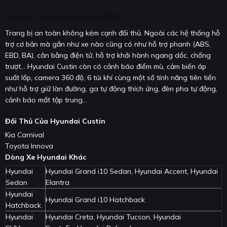
An Toàn Trên Hyundai Custin 2023
Trang bị an toàn không kém cạnh đối thủ. Ngoài các hệ thống hỗ
trợ cơ bản mà gần như xe nào cũng có như hỗ trợ phanh (ABS,
EBD, BA), cân bằng điện tử, hỗ trợ khởi hành ngang dốc, chống
trượt... Hyundai Custin còn có cảnh báo điểm mù, cảm biến áp
suất lốp, camera 360 độ, 6 túi khí cùng một số tính năng tiên tiến
như hỗ trợ giữ làn đường, ga tự động thích ứng, đèn pha tự động,
cảnh báo mất tập trung...
Đối Thủ Của Hyundai Custin
Kia Carnival
Toyota Innova
Dòng Xe Hyundai Khác
Hyundai
Hyundai Grand i10 Sedan, Hyundai Accent, Hyundai
Sedan
Elantra
Hyundai
Hyundai Grand i10 Hatchback
Hatchback
Hyundai
Hyundai Creta, Hyundai Tucson, Hyundai