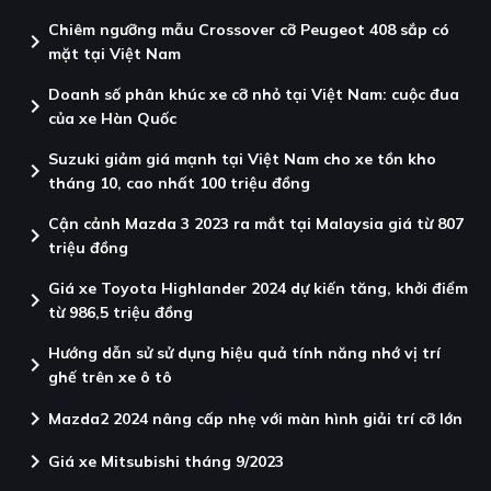
Chiêm ngưỡng mẫu Crossover cỡ Peugeot 408 sắp có
chevron_right
mặt tại Việt Nam
Doanh số phân khúc xe cỡ nhỏ tại Việt Nam: cuộc đua
chevron_right
của xe Hàn Quốc
Suzuki giảm giá mạnh tại Việt Nam cho xe tồn kho
chevron_right
tháng 10, cao nhất 100 triệu đồng
Cận cảnh Mazda 3 2023 ra mắt tại Malaysia giá từ 807
chevron_right
triệu đồng
Giá xe Toyota Highlander 2024 dự kiến tăng, khởi điểm
chevron_right
từ 986,5 triệu đồng
Hướng dẫn sử sử dụng hiệu quả tính năng nhớ vị trí
chevron_right
ghế trên xe ô tô
chevron_right
Mazda2 2024 nâng cấp nhẹ với màn hình giải trí cỡ lớn
chevron_right
Giá xe Mitsubishi tháng 9/2023