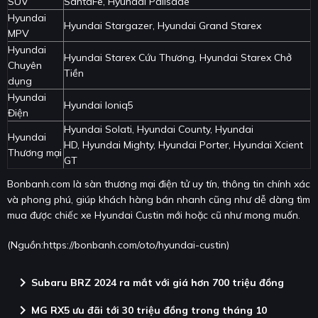
SUV
SantaFe, Hyundai Palisade
Hyundai
Hyundai Stargazer, Hyundai Grand Starex
MPV
Hyundai
Hyundai Starex Cứu Thương, Hyundai Starex Chở
Chuyên
Tiền
dụng
Hyundai
Hyundai Ioniq5
Điện
Hyundai Solati, Hyundai County, Hyundai
Hyundai
HD, Hyundai Mighty, Hyundai Porter, Hyundai Xcient
Thương mại
GT
Bonbanh.com là sàn thương mại điện tử uy tín, thông tin chính xác
và phong phú, giúp khách hàng bán nhanh cũng như dễ dàng tìm
mua được chiếc xe Hyundai Custin mới hoặc cũ như mong muốn.
(Nguồn:
https://bonbanh.com/oto/hyundai-custin
)
chevron_right
Subaru BRZ 2024 ra mắt với giá hơn 700 triệu đồng
chevron_right
MG RX5 ưu đãi tới 30 triệu đồng trong tháng 10