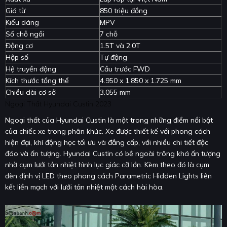
Giá từ
850 triệu đồng
Kiểu dáng
MPV
Số chỗ ngồi
7 chỗ
Động cơ
1.5T và 2.0T
Hộp số
Tự động
Hệ truyền động
Cầu trước FWD
Kích thước tổng thể
4.950 x 1.850 x 1.725 mm
Chiều dài cơ sở
3.055 mm
Ngoại Thất Hyundai Custin 2023
Ngoại thất của Hyundai Custin là một trong những điểm nổi bật
của chiếc xe trong phân khúc. Xe được thiết kế với phong cách
hiện đại, khí động học tối ưu và đẳng cấp, với nhiều chi tiết độc
đáo và ấn tượng. Hyundai Custin có bề ngoài trông khá ấn tượng
nhờ cụm lưới tản nhiệt hình lục giác cỡ lớn. Kèm theo đó là cụm
đèn định vị LED theo phong cách Parametric Hidden Lights liên
kết liền mạch với lưới tản nhiệt một cách hài hòa.