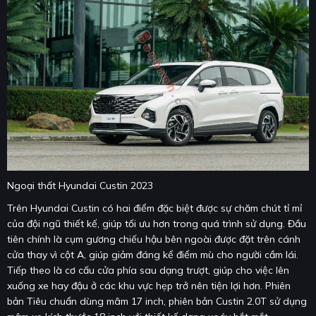
Ngoại thất Hyundai Custin 2023
Trên Hyundai Custin có hai điểm đặc biệt được sự chăm chút tỉ mỉ
của đội ngũ thiết kế, giúp tối ưu hơn trong quá trình sử dụng. Đầu
tiên chính là cụm gương chiếu hậu bên ngoài được đặt trên cánh
cửa thay vì cột A, giúp giảm đáng kể điểm mù cho người cầm lái.
Tiếp theo là cơ cấu cửa phía sau dạng trượt, giúp cho việc lên
xuống xe hay đậu ở các khu vực hẹp trở nên tiện lợi hơn. Phiên
bản Tiêu chuẩn dùng mâm 17 inch, phiên bản Custin 2.0T sử dụng