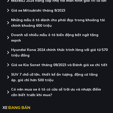
chevron_right
Mazda2 2024 nâng cấp nhẹ với màn hình giải trí cỡ lớn
chevron_right
Giá xe Mitsubishi tháng 9/2023
Những mẫu ô tô dành cho phái đẹp trong khoảng tài
chevron_right
chính khoảng 600 triệu
Doanh số nhiều mẫu ô tô biến động bất ngờ tăng
chevron_right
mạnh
Hyundai Kona 2024 chính thức trình làng với giá từ 570
chevron_right
triệu đồng
chevron_right
Giá xe Kia Sonet tháng 09/2023 và Đánh giá xe chi tiết
SUV 7 chổ cỡ lớn, thiết kế ấn tượng, động cơ tăng
chevron_right
áp, giá chỉ hơn 500 triệu
Có nên mua xe ô tô có cửa sổ trời ưu và nhược điểm
chevron_right
cần biết trước khi mua?
XE
ĐANG BÁN