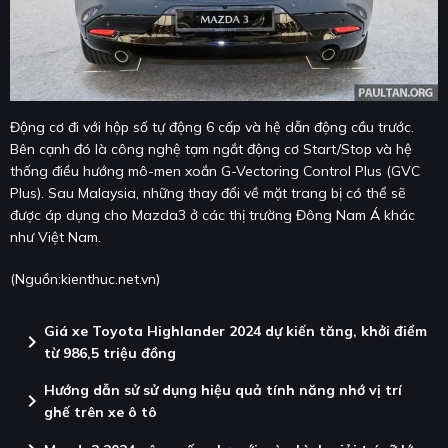
Động cơ đi với hộp số tự động 6 cấp và hệ dẫn động cầu trước.
Bên cạnh đó là công nghệ tạm ngắt động cơ Start/Stop và hệ
thống điều hướng mô-men xoắn G-Vectoring Control Plus (GVC
Plus). Sau Malaysia, những thay đổi về mặt trang bị có thể sẽ
được áp dụng cho Mazda3 ở các thị trường Đông Nam Á khác
như Việt Nam.
(Nguồn:
kienthuc.net.vn
)
Giá xe Toyota Highlander 2024 dự kiến tăng, khởi điểm
chevron_right
từ 986,5 triệu đồng
Hướng dẫn sử sử dụng hiệu quả tính năng nhớ vị trí
chevron_right
ghế trên xe ô tô