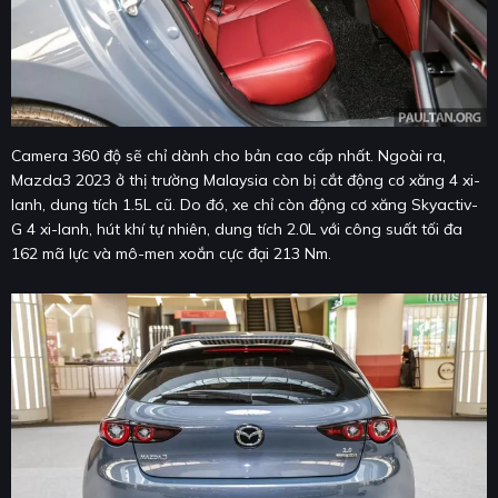
Camera 360 độ sẽ chỉ dành cho bản cao cấp nhất. Ngoài ra,
Mazda3 2023 ở thị trường Malaysia còn bị cắt động cơ xăng 4 xi-
lanh, dung tích 1.5L cũ. Do đó, xe chỉ còn động cơ xăng Skyactiv-
G 4 xi-lanh, hút khí tự nhiên, dung tích 2.0L với công suất tối đa
162 mã lực và mô-men xoắn cực đại 213 Nm.