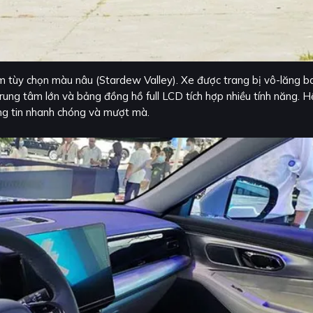
 tùy chọn màu nâu (Stardew Valley). Xe được trang bị vô-lăng b
trung tâm lớn và bảng đồng hồ full LCD tích hợp nhiều tính năng. H
ông tin nhanh chóng và mượt mà.