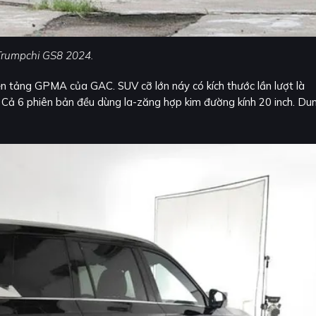
rumpchi GS8 2024.
n tảng GPMA của GAC. SUV cỡ lớn náy có kích thước lần lượt là
Cả 6 phiên bản đều dùng la-zăng hợp kim đường kính 20 inch. Du