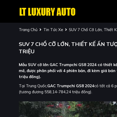
Trang Chủ
Tin Tức Xe
SUV 7 Chổ Cỡ Lớn, Thiết 
SUV 7 CHỔ CỠ LỚN, THIẾT KẾ ẤN TƯ
TRIỆU
Mẫu SUV cỡ lớn GAC Trumpchi GS8 2024 có thiết kế
mẽ, được phân phối với 4 phiên bản, đi kèm giá bá
triệu đồng).
Tại Trung Quốc,
GAC Trumpchi GS8 2024
có tất cả 6 
(tương đương 558,14-784,24 triệu đồng).