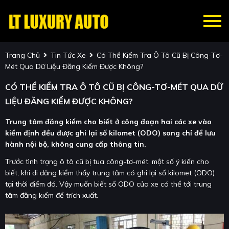
Trang Chủ
Tin Tức Xe
Có Thể Kiểm Tra Ô Tô Cũ Bị Công-Tơ-
Mét Qua Dữ Liệu Đăng Kiểm Được Không?
CÓ THỂ KIỂM TRA Ô TÔ CŨ BỊ CÔNG-TƠ-MÉT QUA DỮ
LIỆU ĐĂNG KIỂM ĐƯỢC KHÔNG?
Trung tâm đăng kiểm cho biết ở công đoạn hai các xe vào
kiểm định đều được ghi lại số kilomet (ODO) song chỉ để lưu
hành nội bộ, không cung cấp thông tin.
Trước tình trạng ô tô cũ bị tua công-tơ-mét, một số ý kiến cho
biết, khi đi đăng kiểm thấy trung tâm có ghi lại số kilomet (ODO)
tại thời điểm đó. Vậy muốn biết số ODO của xe có thể tới trung
tâm đăng kiểm để trích xuất.