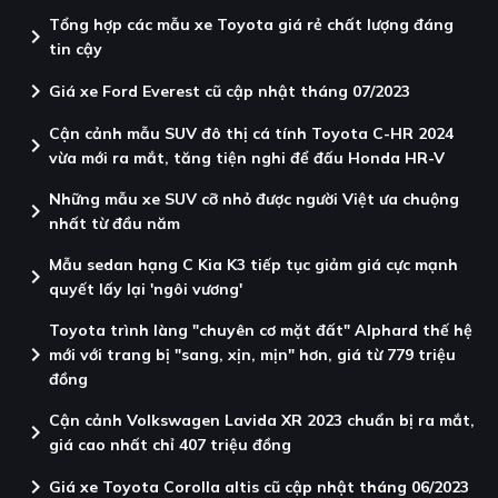
Tổng hợp các mẫu xe Toyota giá rẻ chất lượng đáng
chevron_right
tin cậy
chevron_right
Giá xe Ford Everest cũ cập nhật tháng 07/2023
Cận cảnh mẫu SUV đô thị cá tính Toyota C-HR 2024
chevron_right
vừa mới ra mắt, tăng tiện nghi để đấu Honda HR-V
Những mẫu xe SUV cỡ nhỏ được người Việt ưa chuộng
chevron_right
nhất từ đầu năm
Mẫu sedan hạng C Kia K3 tiếp tục giảm giá cực mạnh
chevron_right
quyết lấy lại 'ngôi vương'
Toyota trình làng "chuyên cơ mặt đất" Alphard thế hệ
chevron_right
mới với trang bị "sang, xịn, mịn" hơn, giá từ 779 triệu
đồng
Cận cảnh Volkswagen Lavida XR 2023 chuẩn bị ra mắt,
chevron_right
giá cao nhất chỉ 407 triệu đồng
chevron_right
Giá xe Toyota Corolla altis cũ cập nhật tháng 06/2023