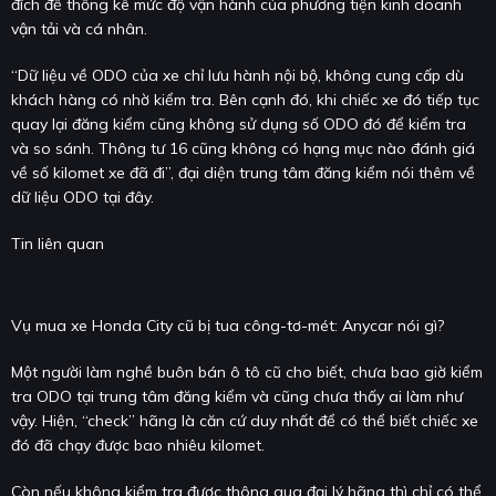
đích để thống kê mức độ vận hành của phương tiện kinh doanh
vận tải và cá nhân.
“Dữ liệu về ODO của xe chỉ lưu hành nội bộ, không cung cấp dù
khách hàng có nhờ kiểm tra. Bên cạnh đó, khi chiếc xe đó tiếp tục
quay lại đăng kiểm cũng không sử dụng số ODO đó để kiểm tra
và so sánh. Thông tư 16 cũng không có hạng mục nào đánh giá
về số kilomet xe đã đi”, đại diện trung tâm đăng kiểm nói thêm về
dữ liệu ODO tại đây.
Tin liên quan
Vụ mua xe Honda City cũ bị tua công-tơ-mét: Anycar nói gì?
Một người làm nghề buôn bán ô tô cũ cho biết, chưa bao giờ kiểm
tra ODO tại trung tâm đăng kiểm và cũng chưa thấy ai làm như
vậy. Hiện, “check” hãng là căn cứ duy nhất để có thể biết chiếc xe
đó đã chạy được bao nhiêu kilomet.
Còn nếu không kiểm tra được thông qua đại lý hãng thì chỉ có thể