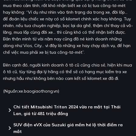
mua theo cảm tính, rất khó nhận biết xe có bị tua công-tơ-mét
hay không: “Ví dụ như nhìn vào tình trạng da trong xe, đời lốp…
để đoán liệu chiếc xe này có số kilomet chính xác hay không. Tuy
nhiên, nếu tua chuyên nghiệp, bọc lại da ghế, thậm chí thay cả vô-
lăng, mua lốp cùng đời xe… thì cũng khó có thể nhận biết được.
Bản thân mình từ vài năm nay cũng đã né kinh doanh những
dòng như Vios, City… vì đây là những xe hay chạy dịch vụ, để hạn
chế việc mua phải xe bị tua công-tơ-mét”.
Bên cạnh đó, người kinh doanh ô tô cũ cũng chia sẻ, hiện khi mua
ô tô cũ, tùy từng đại lý hãng có thể sẽ có hạng mục kiểm tra xe
nhưng hầu như không bên nào cam kết số kilomet xe đã đi.
(Nguồn:
xe.baogiaothong.vn
)
Chi tiết Mitsubishi Triton 2024 vừa ra mắt tại Thái
chevron_right
Lan, giá từ 481 triệu đồng
SUV điện eVX của Suzuki giá mềm hé lộ thời điểm ra
chevron_right
mắt