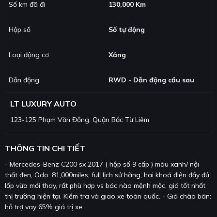
Số km đã đi
130,000 Km
Hộp số
Số tự động
Loại động cơ
Xăng
Dẫn động
RWD - Dẫn động cầu sau
LT LUXURY AUTO
123-125 Phạm Văn Đồng, Quận Bắc Từ Liêm
THÔNG TIN CHI TIẾT
- Mercedes-Benz C200 sx 2017 ( hộp số 9 cấp ) màu xanh/ nội
thất đen, Odo: 81,000miles, full lịch sử hãng, hai khoá điện đầy đủ,
lốp vừa mới thay, rất phù hợp vs bác nào mệnh mộc, giá tốt nhất
thị trường hiện tại. Kiểm tra và giao xe toàn quốc. - Giá chào bán:
hỗ trợ vay 65% giá trị xe.