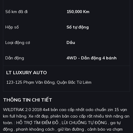
Số km đã đi
150,000 Km
Hộp số
Số tự động
Loại động cơ
Dầu
Dẫn động
4WD - Dẫn động 4 bánh
LT LUXURY AUTO
123-125 Phạm Văn Đồng, Quận Bắc Từ Liêm
THÔNG TIN CHI TIẾT
WILDTRAK 2.0 2018 4x4 bản cao cấp nhất odo chuẩn zin 15 vạn
km full hãng. Xe rất đẹp, phiên bản cao cấp rất nhiều tính năng an
toàn. : HỖ TRỢ TÌM ĐIỂM ĐỖ , LÙI CHUỒNG TỰ ĐỘNG , ga tự
động , phanh khoảng cách , giữ làn đường , cảnh báo va chạm