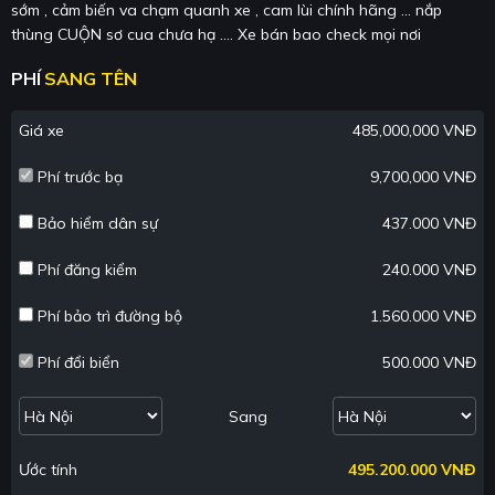
sớm , cảm biến va chạm quanh xe , cam lùi chính hãng … nắp
thùng CUỘN sơ cua chưa hạ .... Xe bán bao check mọi nơi
PHÍ
SANG TÊN
Giá xe
485,000,000 VNĐ
Phí trước bạ
9,700,000 VNĐ
Bảo hiểm dân sự
437.000 VNĐ
Phí đăng kiểm
240.000 VNĐ
Phí bảo trì đường bộ
1.560.000 VNĐ
Phí đổi biển
500.000 VNĐ
Sang
Ước tính
495.200.000 VNĐ